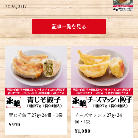
2026/3/17
記事一覧を見る
青じそ餃子27g×24個・1袋
チーズマッシュ27g×24
個・1袋
¥970
¥1,080